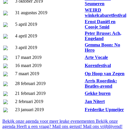
3 oktober 2019
Seumeren
WEIRD
31 augustus 2019
winkelcabaretfestival
Ernst Daniël en
5 april 2019
Coosje Smid
Peter Brusse: Ach,
4 april 2019
Engeland
Gemma Boon: No
3 april 2019
Hero
17 maart 2019
Arte Vocale
16 maart 2019
Korenfestival
7 maart 2019
Op Hoop van Zegen
Arris Roordink:
28 februari 2019
Beatles-avond
21 februari 2019
Gekke buren
2 februari 2019
Jan Nitert
23 januari 2019
Fréderike Upmeijer
Bekijk onze agenda voor meer leuke evenementen
Bekijk onze
agenda
Heeft u een vraag? Mail ons gerust!
Mail ons vrijblijvend!