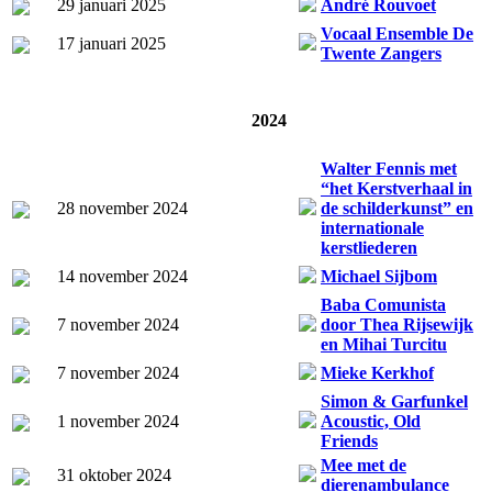
29 januari 2025
André Rouvoet
Vocaal Ensemble De
17 januari 2025
Twente Zangers
2024
Walter Fennis met
“het Kerstverhaal in
28 november 2024
de schilderkunst” en
internationale
kerstliederen
14 november 2024
Michael Sijbom
Baba Comunista
7 november 2024
door Thea Rijsewijk
en Mihai Turcitu
7 november 2024
Mieke Kerkhof
Simon & Garfunkel
1 november 2024
Acoustic, Old
Friends
Mee met de
31 oktober 2024
dierenambulance