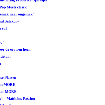
nstlezing Frederike Upmeijer
Pop Meets classic
gemak naar ongemak"
aul Salakory
h suf
oo"
door de eeuwen heen
ietuin
r
se Plassen
eum MORE
 jaar MORE
ch - Matthäus-Passion