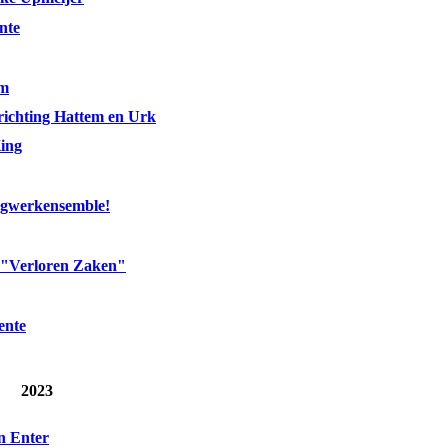
nte
em
richting Hattem en Urk
ing
agwerkensemble!
: "Verloren Zaken"
ente
2023
in Enter