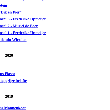
tein
“Dik en Pier”
nst” 3 - Frederike Upmeijer
st” 2 - Muriel de Beer
nst” 1 - Frederike Upmeijer
tietuin Wierden
2020
cus Fiasco
e, grijze belofte
2019
ijns Mannenkoor