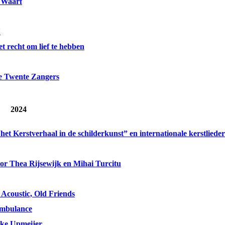
 Waarf
'
t recht om lief te hebben
e Twente Zangers
2024
het Kerstverhaal in de schilderkunst” en internationale kerstliede
r Thea Rijsewijk en Mihai Turcitu
Acoustic, Old Friends
ambulance
ike Upmeijer