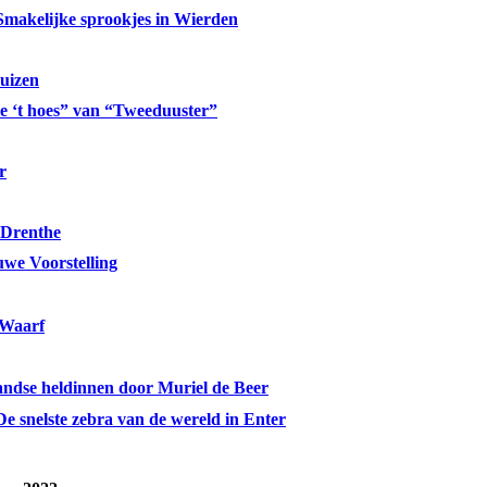
Smakelijke sprookjes in Wierden
uizen
ie ‘t hoes” van “Tweeduuster”
r
 Drenthe
uwe Voorstelling
 Waarf
andse heldinnen door Muriel de Beer
De snelste zebra van de wereld in Enter