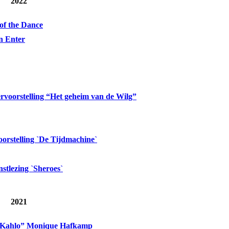
2022
of the Dance
in Enter
rvoorstelling “Het geheim van de Wilg”
orstelling `De Tijdmachine`
stlezing `Sheroes`
2021
a Kahlo” Monique Hafkamp