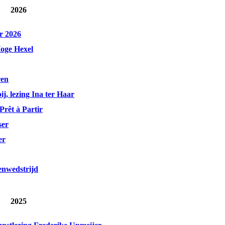
2026
r 2026
Hoge Hexel
ren
j, lezing Ina ter Haar
rêt à Partir
ser
er
enwedstrijd
2025