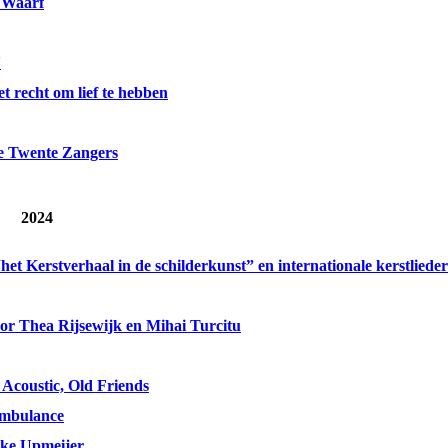
 Waarf
'
t recht om lief te hebben
e Twente Zangers
2024
het Kerstverhaal in de schilderkunst” en internationale kerstliede
r Thea Rijsewijk en Mihai Turcitu
Acoustic, Old Friends
ambulance
ike Upmeijer