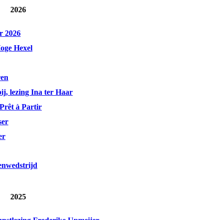
2026
r 2026
Hoge Hexel
ren
j, lezing Ina ter Haar
rêt à Partir
ser
er
enwedstrijd
2025