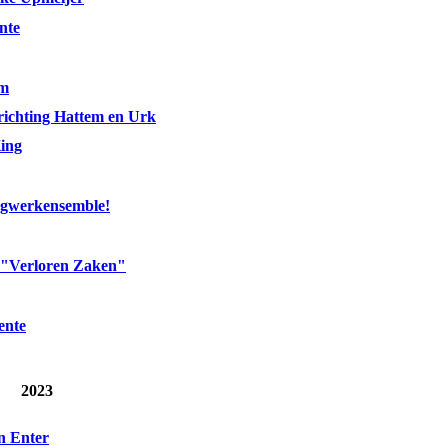
nte
em
richting Hattem en Urk
ing
agwerkensemble!
: "Verloren Zaken"
ente
2023
in Enter