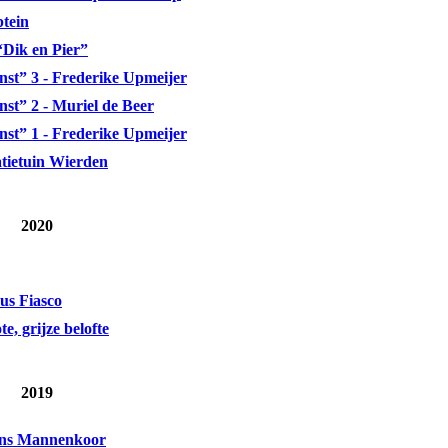
tein
“Dik en Pier”
nst” 3 - Frederike Upmeijer
st” 2 - Muriel de Beer
nst” 1 - Frederike Upmeijer
tietuin Wierden
2020
cus Fiasco
e, grijze belofte
2019
ijns Mannenkoor