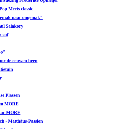
nstlezing Frederike Upmeijer
Pop Meets classic
gemak naar ongemak"
aul Salakory
h suf
oo"
door de eeuwen heen
ietuin
r
se Plassen
eum MORE
 jaar MORE
ch - Matthäus-Passion