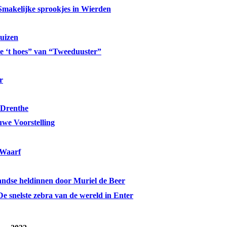
Smakelijke sprookjes in Wierden
uizen
ie ‘t hoes” van “Tweeduuster”
r
 Drenthe
uwe Voorstelling
 Waarf
andse heldinnen door Muriel de Beer
De snelste zebra van de wereld in Enter