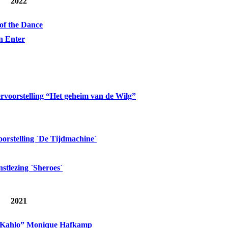
2022
of the Dance
in Enter
rvoorstelling “Het geheim van de Wilg”
orstelling `De Tijdmachine`
stlezing `Sheroes`
2021
a Kahlo” Monique Hafkamp