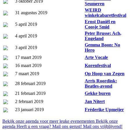
3 oktober 2019
Seumeren
WEIRD
31 augustus 2019
winkelcabaretfestival
Ernst Daniël en
5 april 2019
Coosje Smid
Peter Brusse: Ach,
4 april 2019
Engeland
Gemma Boon: No
3 april 2019
Hero
17 maart 2019
Arte Vocale
16 maart 2019
Korenfestival
7 maart 2019
Op Hoop van Zegen
Arris Roordink:
28 februari 2019
Beatles-avond
21 februari 2019
Gekke buren
2 februari 2019
Jan Nitert
23 januari 2019
Fréderike Upmeijer
Bekijk onze agenda voor meer leuke evenementen
Bekijk onze
agenda
Heeft u een vraag? Mail ons gerust!
Mail ons vrijblijvend!