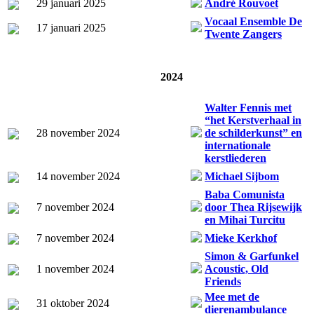
29 januari 2025
André Rouvoet
Vocaal Ensemble De
17 januari 2025
Twente Zangers
2024
Walter Fennis met
“het Kerstverhaal in
28 november 2024
de schilderkunst” en
internationale
kerstliederen
14 november 2024
Michael Sijbom
Baba Comunista
7 november 2024
door Thea Rijsewijk
en Mihai Turcitu
7 november 2024
Mieke Kerkhof
Simon & Garfunkel
1 november 2024
Acoustic, Old
Friends
Mee met de
31 oktober 2024
dierenambulance