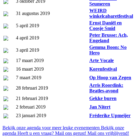
3 oktober 2019
Seumeren
WEIRD
31 augustus 2019
winkelcabaretfestival
Ernst Daniël en
5 april 2019
Coosje Smid
Peter Brusse: Ach,
4 april 2019
Engeland
Gemma Boon: No
3 april 2019
Hero
17 maart 2019
Arte Vocale
16 maart 2019
Korenfestival
7 maart 2019
Op Hoop van Zegen
Arris Roordink:
28 februari 2019
Beatles-avond
21 februari 2019
Gekke buren
2 februari 2019
Jan Nitert
23 januari 2019
Fréderike Upmeijer
Bekijk onze agenda voor meer leuke evenementen
Bekijk onze
agenda
Heeft u een vraag? Mail ons gerust!
Mail ons vrijblijvend!