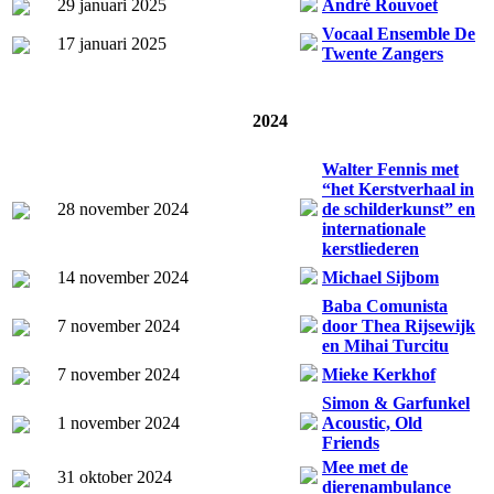
29 januari 2025
André Rouvoet
Vocaal Ensemble De
17 januari 2025
Twente Zangers
2024
Walter Fennis met
“het Kerstverhaal in
28 november 2024
de schilderkunst” en
internationale
kerstliederen
14 november 2024
Michael Sijbom
Baba Comunista
7 november 2024
door Thea Rijsewijk
en Mihai Turcitu
7 november 2024
Mieke Kerkhof
Simon & Garfunkel
1 november 2024
Acoustic, Old
Friends
Mee met de
31 oktober 2024
dierenambulance