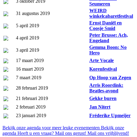
3 oktober 2019
Seumeren
WEIRD
31 augustus 2019
winkelcabaretfestival
Ernst Daniël en
5 april 2019
Coosje Smid
Peter Brusse: Ach,
4 april 2019
Engeland
Gemma Boon: No
3 april 2019
Hero
17 maart 2019
Arte Vocale
16 maart 2019
Korenfestival
7 maart 2019
Op Hoop van Zegen
Arris Roordink:
28 februari 2019
Beatles-avond
21 februari 2019
Gekke buren
2 februari 2019
Jan Nitert
23 januari 2019
Fréderike Upmeijer
Bekijk onze agenda voor meer leuke evenementen
Bekijk onze
agenda
Heeft u een vraag? Mail ons gerust!
Mail ons vrijblijvend!