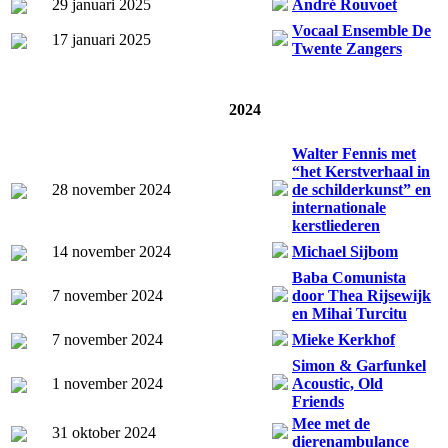
29 januari 2025
André Rouvoet
Vocaal Ensemble De
17 januari 2025
Twente Zangers
2024
Walter Fennis met
“het Kerstverhaal in
28 november 2024
de schilderkunst” en
internationale
kerstliederen
14 november 2024
Michael Sijbom
Baba Comunista
7 november 2024
door Thea Rijsewijk
en Mihai Turcitu
7 november 2024
Mieke Kerkhof
Simon & Garfunkel
1 november 2024
Acoustic, Old
Friends
Mee met de
31 oktober 2024
dierenambulance