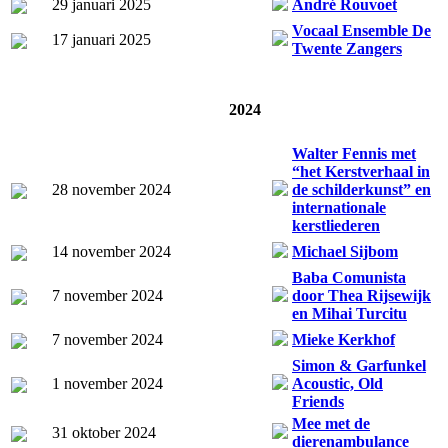
29 januari 2025
André Rouvoet
Vocaal Ensemble De
17 januari 2025
Twente Zangers
2024
Walter Fennis met
“het Kerstverhaal in
28 november 2024
de schilderkunst” en
internationale
kerstliederen
14 november 2024
Michael Sijbom
Baba Comunista
7 november 2024
door Thea Rijsewijk
en Mihai Turcitu
7 november 2024
Mieke Kerkhof
Simon & Garfunkel
1 november 2024
Acoustic, Old
Friends
Mee met de
31 oktober 2024
dierenambulance