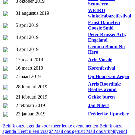
3 oktober 2019
Seumeren
WEIRD
31 augustus 2019
winkelcabaretfestival
Ernst Daniël en
5 april 2019
Coosje Smid
Peter Brusse: Ach,
4 april 2019
Engeland
Gemma Boon: No
3 april 2019
Hero
17 maart 2019
Arte Vocale
16 maart 2019
Korenfestival
7 maart 2019
Op Hoop van Zegen
Arris Roordink:
28 februari 2019
Beatles-avond
21 februari 2019
Gekke buren
2 februari 2019
Jan Nitert
23 januari 2019
Fréderike Upmeijer
Bekijk onze agenda voor meer leuke evenementen
Bekijk onze
agenda
Heeft u een vraag? Mail ons gerust!
Mail ons vrijblijvend!