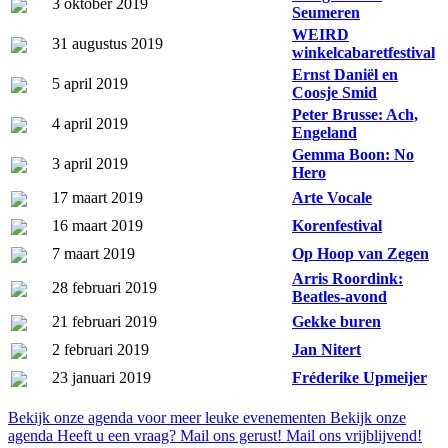
3 oktober 2019
Seumeren
WEIRD
31 augustus 2019
winkelcabaretfestival
Ernst Daniël en
5 april 2019
Coosje Smid
Peter Brusse: Ach,
4 april 2019
Engeland
Gemma Boon: No
3 april 2019
Hero
17 maart 2019
Arte Vocale
16 maart 2019
Korenfestival
7 maart 2019
Op Hoop van Zegen
Arris Roordink:
28 februari 2019
Beatles-avond
21 februari 2019
Gekke buren
2 februari 2019
Jan Nitert
23 januari 2019
Fréderike Upmeijer
Bekijk onze agenda voor meer leuke evenementen
Bekijk onze
agenda
Heeft u een vraag? Mail ons gerust!
Mail ons vrijblijvend!