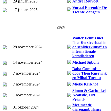
29 januari 2025
André Rouvoet
Vocaal Ensemble De
17 januari 2025
Twente Zangers
2024
Walter Fennis met
“het Kerstverhaal in
28 november 2024
de schilderkunst” en
internationale
kerstliederen
14 november 2024
Michael Sijbom
Baba Comunista
7 november 2024
door Thea Rijsewijk
en Mihai Turcitu
7 november 2024
Mieke Kerkhof
Simon & Garfunkel
1 november 2024
Acoustic, Old
Friends
Mee met de
31 oktober 2024
dierenambulance