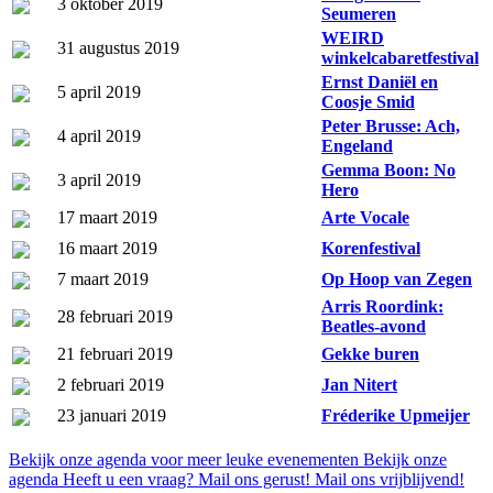
3 oktober 2019
Seumeren
WEIRD
31 augustus 2019
winkelcabaretfestival
Ernst Daniël en
5 april 2019
Coosje Smid
Peter Brusse: Ach,
4 april 2019
Engeland
Gemma Boon: No
3 april 2019
Hero
17 maart 2019
Arte Vocale
16 maart 2019
Korenfestival
7 maart 2019
Op Hoop van Zegen
Arris Roordink:
28 februari 2019
Beatles-avond
21 februari 2019
Gekke buren
2 februari 2019
Jan Nitert
23 januari 2019
Fréderike Upmeijer
Bekijk onze agenda voor meer leuke evenementen
Bekijk onze
agenda
Heeft u een vraag? Mail ons gerust!
Mail ons vrijblijvend!