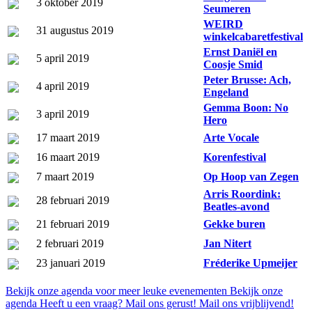
3 oktober 2019
Seumeren
WEIRD
31 augustus 2019
winkelcabaretfestival
Ernst Daniël en
5 april 2019
Coosje Smid
Peter Brusse: Ach,
4 april 2019
Engeland
Gemma Boon: No
3 april 2019
Hero
17 maart 2019
Arte Vocale
16 maart 2019
Korenfestival
7 maart 2019
Op Hoop van Zegen
Arris Roordink:
28 februari 2019
Beatles-avond
21 februari 2019
Gekke buren
2 februari 2019
Jan Nitert
23 januari 2019
Fréderike Upmeijer
Bekijk onze agenda voor meer leuke evenementen
Bekijk onze
agenda
Heeft u een vraag? Mail ons gerust!
Mail ons vrijblijvend!