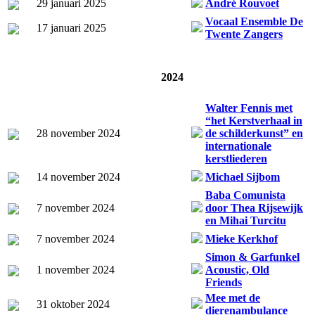
29 januari 2025
André Rouvoet
Vocaal Ensemble De
17 januari 2025
Twente Zangers
2024
Walter Fennis met
“het Kerstverhaal in
28 november 2024
de schilderkunst” en
internationale
kerstliederen
14 november 2024
Michael Sijbom
Baba Comunista
7 november 2024
door Thea Rijsewijk
en Mihai Turcitu
7 november 2024
Mieke Kerkhof
Simon & Garfunkel
1 november 2024
Acoustic, Old
Friends
Mee met de
31 oktober 2024
dierenambulance