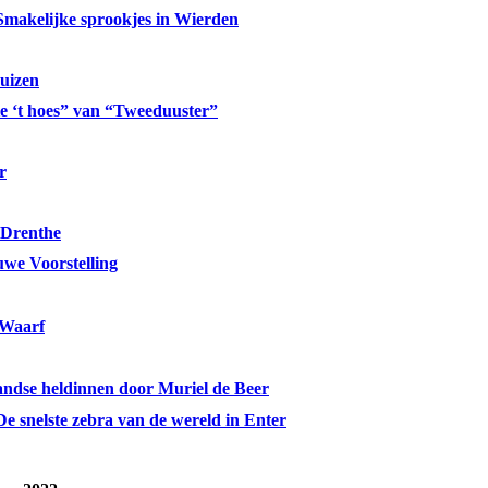
Smakelijke sprookjes in Wierden
uizen
ie ‘t hoes” van “Tweeduuster”
r
 Drenthe
uwe Voorstelling
 Waarf
andse heldinnen door Muriel de Beer
De snelste zebra van de wereld in Enter