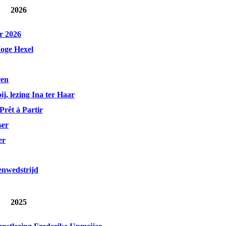
2026
r 2026
Hoge Hexel
ren
j, lezing Ina ter Haar
rêt à Partir
ser
er
enwedstrijd
2025