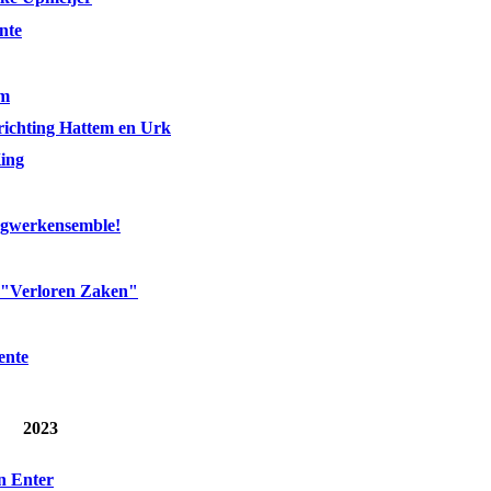
nte
em
richting Hattem en Urk
ing
agwerkensemble!
: "Verloren Zaken"
ente
2023
in Enter