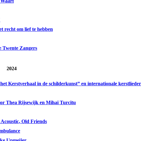
 Waarf
'
t recht om lief te hebben
e Twente Zangers
2024
het Kerstverhaal in de schilderkunst” en internationale kerstliede
r Thea Rijsewijk en Mihai Turcitu
Acoustic, Old Friends
ambulance
ike Upmeijer