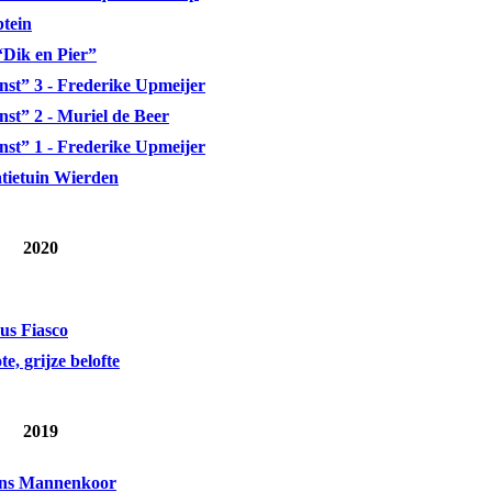
tein
“Dik en Pier”
nst” 3 - Frederike Upmeijer
st” 2 - Muriel de Beer
nst” 1 - Frederike Upmeijer
tietuin Wierden
2020
cus Fiasco
e, grijze belofte
2019
ijns Mannenkoor