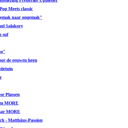
nstlezing Frederike Upmeijer
Pop Meets classic
gemak naar ongemak"
aul Salakory
h suf
oo"
door de eeuwen heen
ietuin
r
se Plassen
eum MORE
 jaar MORE
ch - Matthäus-Passion