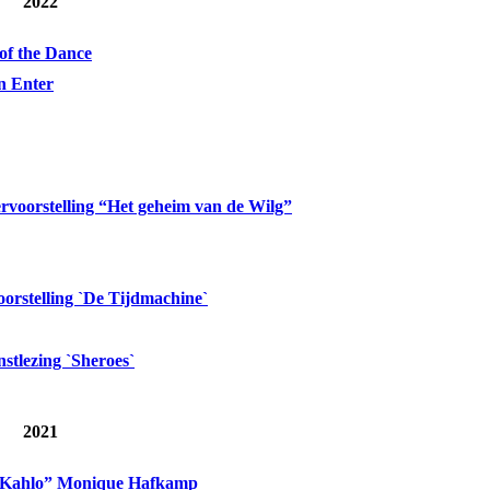
2022
of the Dance
in Enter
rvoorstelling “Het geheim van de Wilg”
orstelling `De Tijdmachine`
stlezing `Sheroes`
2021
a Kahlo” Monique Hafkamp