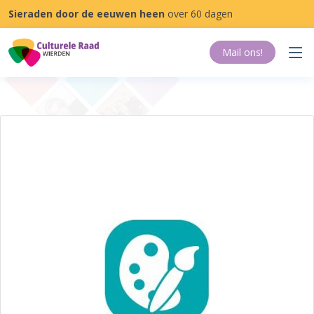
Sieraden door de eeuwen heen
over 60 dagen
Mail ons
!