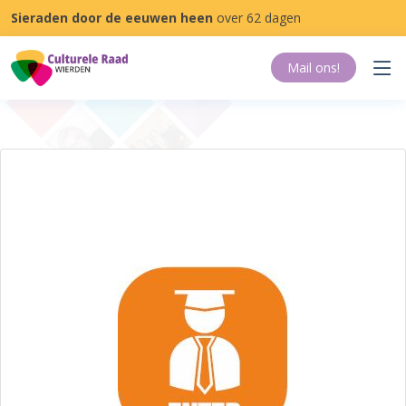
Sieraden door de eeuwen heen
over 62 dagen
Mail ons
!