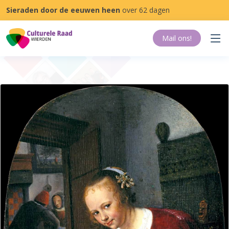
Sieraden door de eeuwen heen
over 62 dagen
Mail ons
!