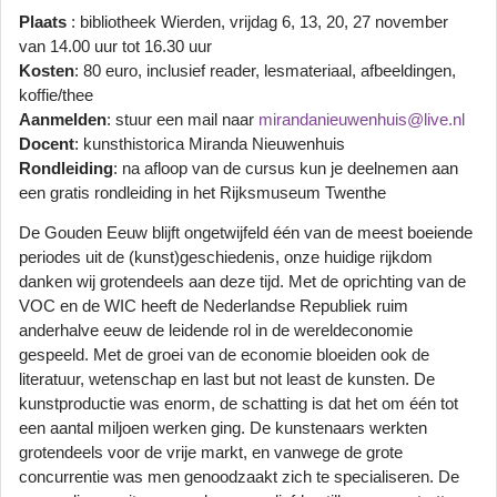
Plaats
: bibliotheek Wierden, vrijdag 6, 13, 20, 27 november
van 14.00 uur tot 16.30 uur
Kosten
: 80 euro, inclusief reader, lesmateriaal, afbeeldingen,
koffie/thee
Aanmelden
: stuur een mail naar
mirandanieuwenhuis@live.nl
Docent
: kunsthistorica Miranda Nieuwenhuis
Rondleiding
: na afloop van de cursus kun je deelnemen aan
een gratis rondleiding in het Rijksmuseum Twenthe
De Gouden Eeuw blijft ongetwijfeld één van de meest boeiende
periodes uit de (kunst)geschiedenis, onze huidige rijkdom
danken wij grotendeels aan deze tijd. Met de oprichting van de
VOC en de WIC heeft de Nederlandse Republiek ruim
anderhalve eeuw de leidende rol in de wereldeconomie
gespeeld. Met de groei van de economie bloeiden ook de
literatuur, wetenschap en last but not least de kunsten. De
kunstproductie was enorm, de schatting is dat het om één tot
een aantal miljoen werken ging. De kunstenaars werkten
grotendeels voor de vrije markt, en vanwege de grote
concurrentie was men genoodzaakt zich te specialiseren. De