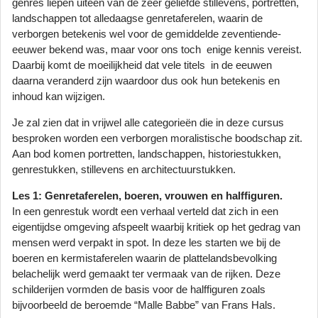
genres liepen uiteen van de zeer geliefde stillevens, portretten,
landschappen tot alledaagse genretaferelen, waarin de
verborgen betekenis wel voor de gemiddelde zeventiende-
eeuwer bekend was, maar voor ons toch enige kennis vereist.
Daarbij komt de moeilijkheid dat vele titels in de eeuwen
daarna veranderd zijn waardoor dus ook hun betekenis en
inhoud kan wijzigen.
Je zal zien dat in vrijwel alle categorieën die in deze cursus
besproken worden een verborgen moralistische boodschap zit.
Aan bod komen portretten, landschappen, historiestukken,
genrestukken, stillevens en architectuurstukken.
Les 1: Genretaferelen, boeren, vrouwen en halffiguren.
In een genrestuk wordt een verhaal verteld dat zich in een
eigentijdse omgeving afspeelt waarbij kritiek op het gedrag van
mensen werd verpakt in spot. In deze les starten we bij de
boeren en kermistaferelen waarin de plattelandsbevolking
belachelijk werd gemaakt ter vermaak van de rijken. Deze
schilderijen vormden de basis voor de halffiguren zoals
bijvoorbeeld de beroemde “Malle Babbe” van Frans Hals.