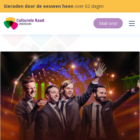
Sieraden door de eeuwen heen
over 62 dagen
Mail ons
!