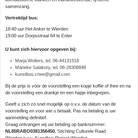
samenzang.
Vertrektijd bus:
18:40 uur Het Anker te Wierden
19:00 uur Dorpsstraat 64 te Enter
U kunt zich hiervoor opgeven bij:
Marja Wolters, tel. 06-
44131918
Marieke Salakory, tel. 06-28308848
kunstbus.crwe@gmail.com
Bij de prijs is vóór de voorstelling een kopje koffie of thee en na
de voorstelling een drankje en een hapje inbegrepen.
Geeft u zich zo snel mogelijk op o.v.v. de
datum
van de
voorstelling en
voor wie
u betaalt. Pas na betaling is uw
aanmelding definitief.
Graag ontvangen wij uw betaling op banknummer:
NL85RABO0381356450
,
Stichting Culturele Raad
Wierden
o.v.v. Kunstbus Project Wierden.