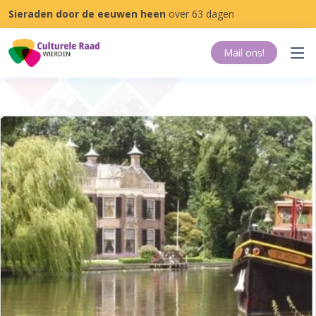
Sieraden door de eeuwen heen
over 63 dagen
Mail ons
!